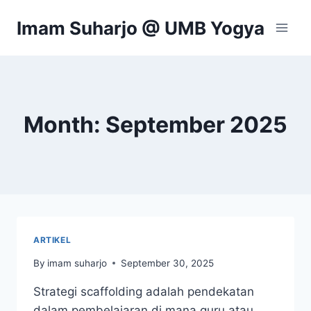
Skip
Imam Suharjo @ UMB Yogya
to
content
Month: September 2025
ARTIKEL
By
imam suharjo
September 30, 2025
Strategi scaffolding adalah pendekatan
dalam pembelajaran di mana guru atau