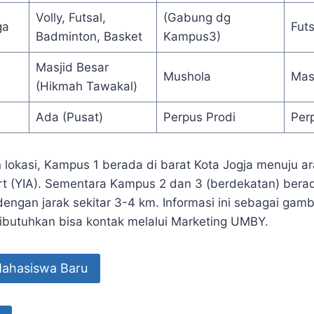
Volly, Futsal,
(Gabung dg
ga
Futs
Badminton, Basket
Kampus3)
Masjid Besar
Mushola
Masj
(Hikmah Tawakal)
Ada (Pusat)
Perpus Prodi
Perp
lokasi, Kampus 1 berada di barat Kota Jogja menuju 
rt (YIA). Sementara Kampus 2 dan 3 (berdekatan) bera
dengan jarak sekitar 3-4 km. Informasi ini sebagai gam
dibutuhkan bisa kontak melalui Marketing UMBY.
Mahasiswa Baru