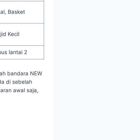
al, Basket
id Kecil
us lantai 2
arah bandara NEW
da di sebelah
baran awal saja,