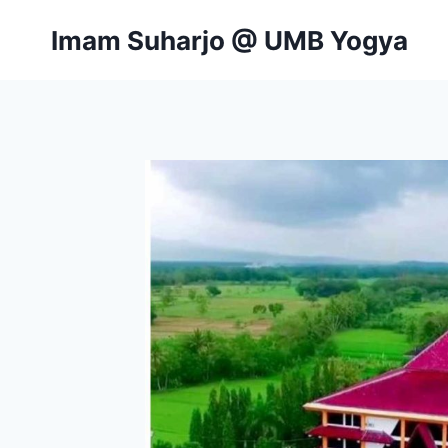
Skip
Imam Suharjo @ UMB Yogya
to
content