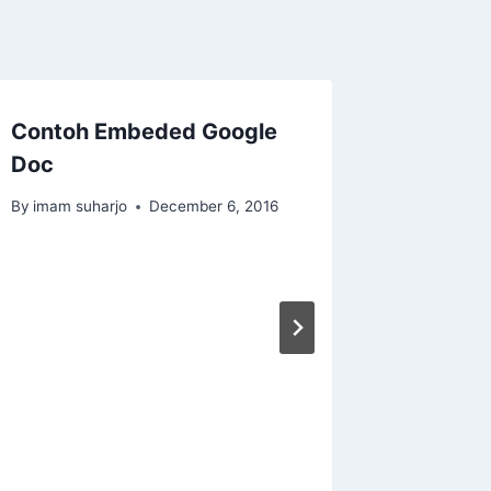
Contoh Embeded Google
Doc
By
imam suharjo
December 6, 2016
Mas Ari
Kereta 
Bawah 
Lempu