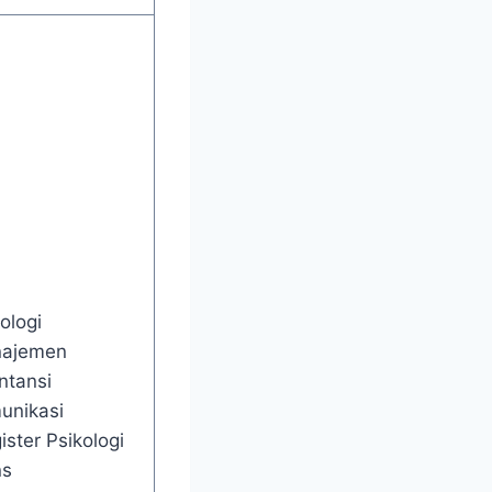
ologi
ajemen
ntansi
unikasi
ster Psikologi
ns