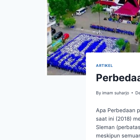
ARTIKEL
Perbeda
By
imam suharjo
D
Apa Perbedaan p
saat ini (2018) m
Sleman (perbata
meskipun semuany