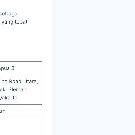
 sebagai
 yang tepat
pus 3
Ring Road Utara,
ok, Sleman,
yakarta
km