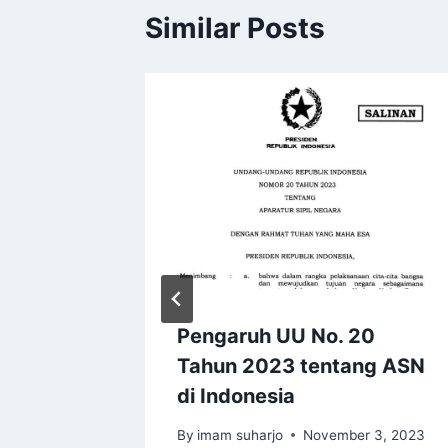
Similar Posts
a milik
Pengaruh UU No. 20
Tahun 2023 tentang ASN
di Indonesia
 2019
By
imam suharjo
November 3, 2023