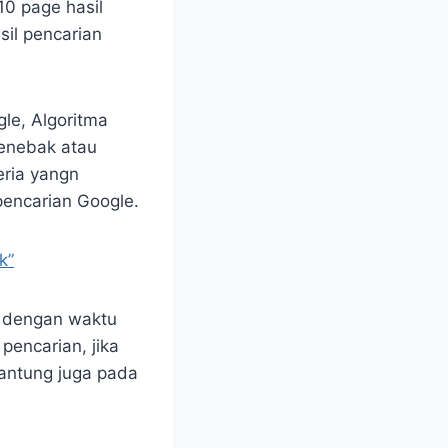
10 page hasil
sil pencarian
le, Algoritma
menebak atau
eria yangn
pencarian Google.
k”
ng dengan waktu
pencarian, jika
gantung juga pada