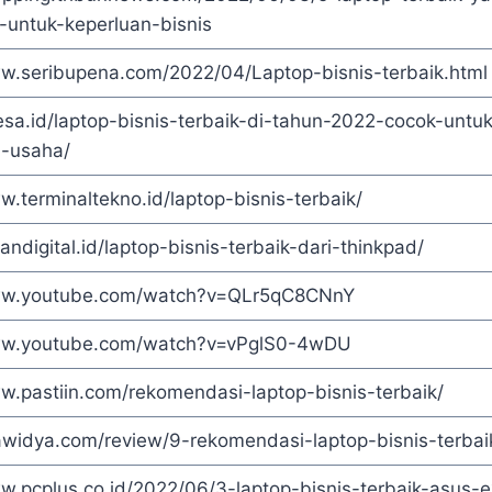
-untuk-keperluan-bisnis
ww.seribupena.com/2022/04/Laptop-bisnis-terbaik.html
esa.id/laptop-bisnis-terbaik-di-tahun-2022-cocok-untuk
n-usaha/
w.terminaltekno.id/laptop-bisnis-terbaik/
bandigital.id/laptop-bisnis-terbaik-dari-thinkpad/
ww.youtube.com/watch?v=QLr5qC8CNnY
ww.youtube.com/watch?v=vPglS0-4wDU
w.pastiin.com/rekomendasi-laptop-bisnis-terbaik/
kawidya.com/review/9-rekomendasi-laptop-bisnis-terbai
ww.pcplus.co.id/2022/06/3-laptop-bisnis-terbaik-asus-