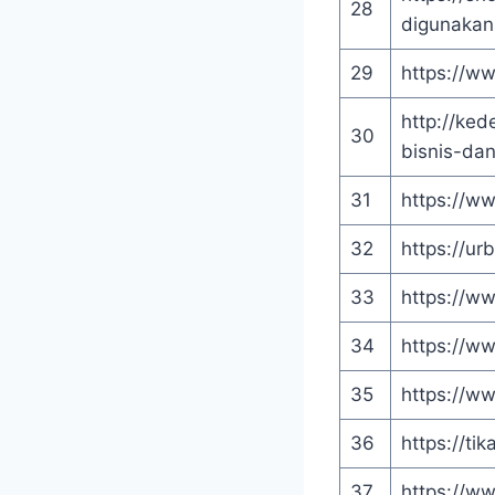
28
digunakan
29
https://w
http://ked
30
bisnis-da
31
https://ww
32
https://ur
33
https://w
34
https://w
35
https://ww
36
https://ti
37
https://w