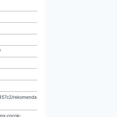
/
457c2/rekomendasi-
ang-cocok-