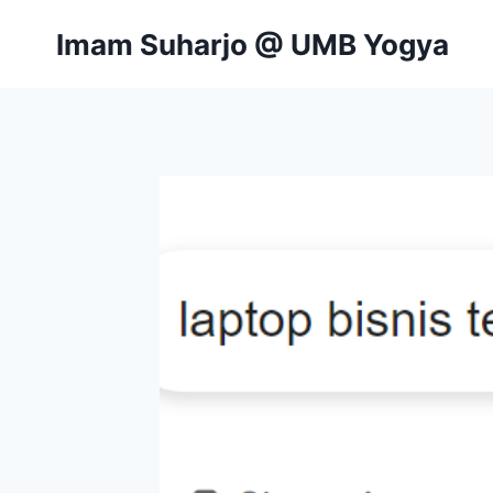
Skip
Imam Suharjo @ UMB Yogya
to
content