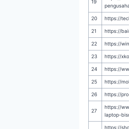
19
pengusaha
20
https://te
21
https://ba
22
https://wi
23
https://x
24
https://w
25
https://mo
26
https://pr
https://w
27
laptop-bis
https://s