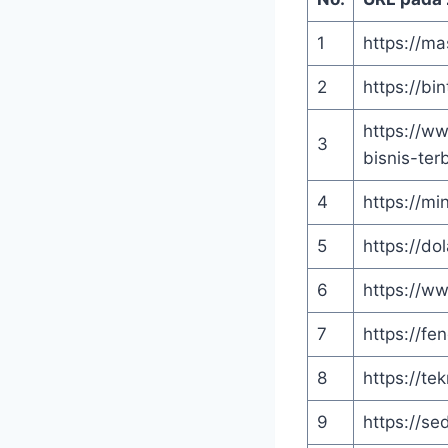
1
https://ma
2
https://bi
https://w
3
bisnis-ter
4
https://min
5
https://do
6
https://w
7
https://fe
8
https://te
9
https://se